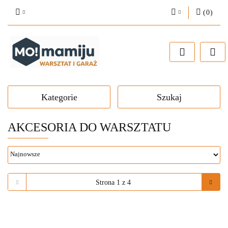
(
0
)
Zaloguj się
Zarejestruj się
Dodaj zgłoszenie
Kategorie
Szukaj
AKCESORIA DO WARSZTATU