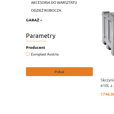
AKCESORIA DO WARSZTATU
ODZIEŻ ROBOCZA
GARAŻ
Parametry
Producent
Europlast Austria
Pokaż
Skrzyni
610L z 
cm UN
1746.0