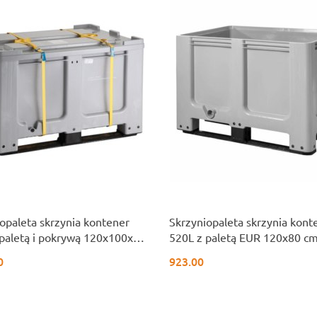
opaleta skrzynia kontener
Skrzyniopaleta skrzynia kont
paletą i pokrywą 120x100x76
520L z paletą EUR 120x80 c
 ADR
0
923.00