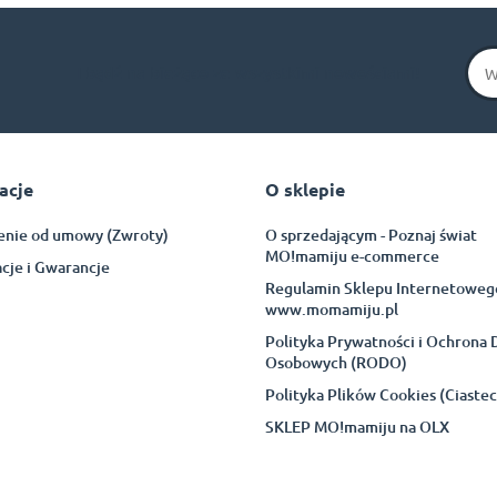
I bądź na bieżąco ze wszystkimi nowościami!
acje
O sklepie
enie od umowy (Zwroty)
O sprzedającym - Poznaj świat
MO!mamiju e-commerce
cje i Gwarancje
Regulamin Sklepu Internetoweg
www.momamiju.pl
Polityka Prywatności i Ochrona
Osobowych (RODO)
Polityka Plików Cookies (Ciaste
SKLEP MO!mamiju na OLX