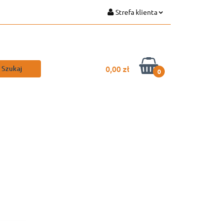
Strefa klienta
Zaloguj się
Zarejestruj się
Dodaj zgłoszenie
0,00 zł
0