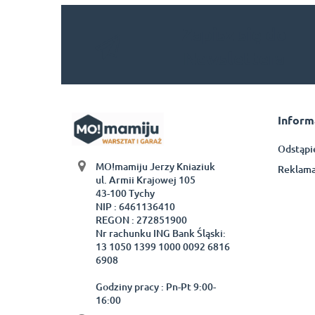
Zapisz się do
Newslettera
Inform
Odstąpi
MO!mamiju Jerzy Kniaziuk
Reklama
ul. Armii Krajowej 105
43-100 Tychy
NIP : 6461136410
REGON : 272851900
Nr rachunku ING Bank Śląski:
13 1050 1399 1000 0092 6816
6908
Godziny pracy : Pn-Pt 9:00-
16:00