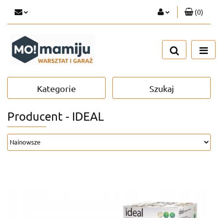
(
0
)
Zaloguj się
Zarejestruj się
Dodaj zgłoszenie
Kategorie
Szukaj
Producent - IDEAL