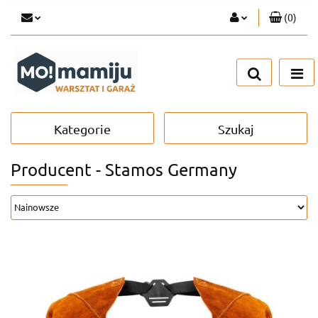
(
0
)
Zaloguj się
Zarejestruj się
Dodaj zgłoszenie
Kategorie
Szukaj
Producent - Stamos Germany