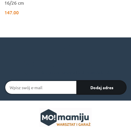
16/26 cm
147.00
Zapisz się do Newslettera
I bądź na bieżąco ze wszystkimi nowościami!