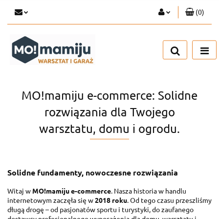
(
0
)
Zaloguj się
Zarejestruj się
Dodaj zgłoszenie
MO!mamiju e-commerce: Solidne
rozwiązania dla Twojego
warsztatu, domu i ogrodu.
Solidne fundamenty, nowoczesne rozwiązania
Witaj w
MO!mamiju e-commerce
. Nasza historia w handlu
internetowym zaczęła się w
2018 roku
. Od tego czasu przeszliśmy
długą drogę – od pasjonatów sportu i turystyki, do zaufanego
dostawcy profesjonalnego wyposażenia dla domu, warsztatu i