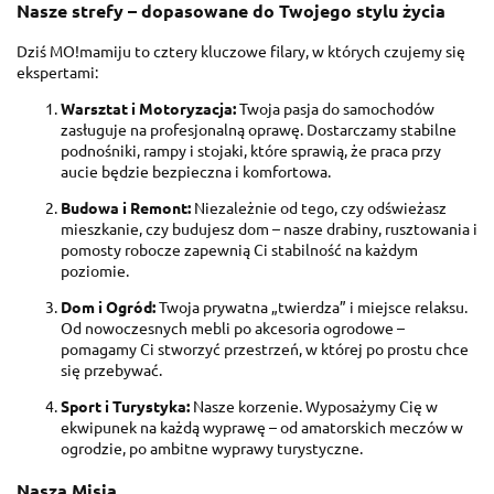
Nasze strefy – dopasowane do Twojego stylu życia
Dziś MO!mamiju to cztery kluczowe filary, w których czujemy się
ekspertami:
Warsztat i Motoryzacja:
Twoja pasja do samochodów
zasługuje na profesjonalną oprawę. Dostarczamy stabilne
podnośniki, rampy i stojaki, które sprawią, że praca przy
aucie będzie bezpieczna i komfortowa.
Budowa i Remont:
Niezależnie od tego, czy odświeżasz
mieszkanie, czy budujesz dom – nasze drabiny, rusztowania i
pomosty robocze zapewnią Ci stabilność na każdym
poziomie.
Dom i Ogród:
Twoja prywatna „twierdza” i miejsce relaksu.
Od nowoczesnych mebli po akcesoria ogrodowe –
pomagamy Ci stworzyć przestrzeń, w której po prostu chce
się przebywać.
Sport i Turystyka:
Nasze korzenie. Wyposażymy Cię w
ekwipunek na każdą wyprawę – od amatorskich meczów w
ogrodzie, po ambitne wyprawy turystyczne.
Nasza Misja