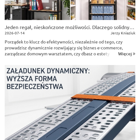
Jeden regał, nieskończone możliwości. Dlaczego solidny regał magazynowy to must-have w magazynie, garażu i... biurze?
2026-07-14
Jerzy Kniaziuk
Porządek to klucz do efektywności, niezależnie od tego, czy
prowadzisz dynamicznie rozwijający się biznes e-commerce,
Więcej
zarządzasz domowym warsztatem, czy dbasz o estetykę
nowoczesnego biura. Chaos potrafi skutecznie odebrać
motywację i zmarnować cenny czas...