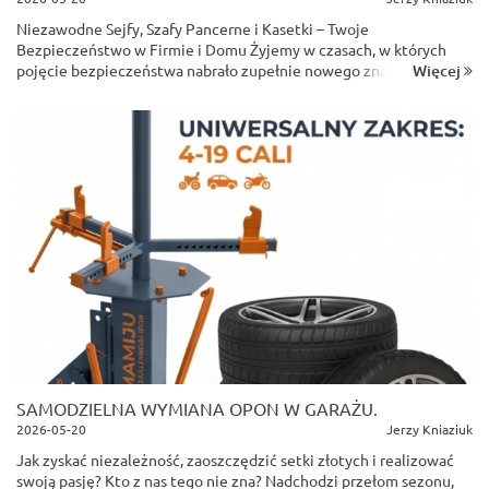
Niezawodne Sejfy, Szafy Pancerne i Kasetki – Twoje
Bezpieczeństwo w Firmie i Domu Żyjemy w czasach, w których
Więcej
pojęcie bezpieczeństwa nabrało zupełnie nowego znaczenia.
Strata gotówki czy biżuterii w wyniku włamania to ogromny cios,
jed...
SAMODZIELNA WYMIANA OPON W GARAŻU.
2026-05-20
Jerzy Kniaziuk
Jak zyskać niezależność, zaoszczędzić setki złotych i realizować
swoją pasję? Kto z nas tego nie zna? Nadchodzi przełom sezonu,