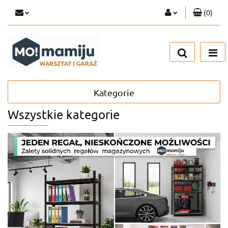
(
0
)
Zaloguj się
Zarejestruj się
Dodaj zgłoszenie
Kategorie
Wszystkie kategorie