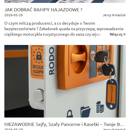
JAK DOBRAĆ RAMPY NAJAZDOWE ?
2026-05-20
Jerzy Kniaziuk
O czym milczą producenci, a co decyduje o Twoim
bezpieczeństwie ? Załadunek quada na przyczepę, wprowadzenie
Więcej
ciężkiego motocykla turystycznego do vana czy wjazd traktorkiem
ogrodowym na podwyższenie – wydaje się, że to prosta czynność.
Kupujesz ramp...
NIEZAWODNE Sejfy, Szafy Pancerne i Kasetki – Twoje Bezpieczeństwo w Firmie i Domu
2026-05-20
Jerzy Kniaziuk