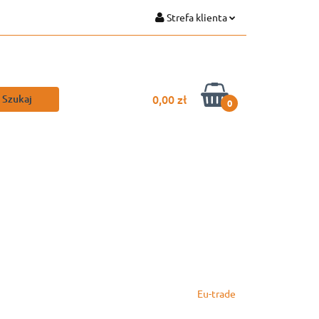
Strefa klienta
Zaloguj się
Zarejestruj się
Dodaj zgłoszenie
0,00 zł
0
Eu-trade