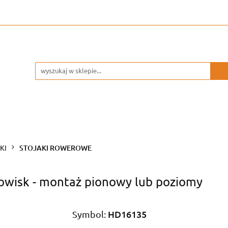
WARSZTAT
GARAŻ
KI
STOJAKI ROWEROWE
isk - montaż pionowy lub poziomy
HD16135
Symbol: